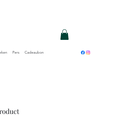
eken
Pers
Cadeaubon
product