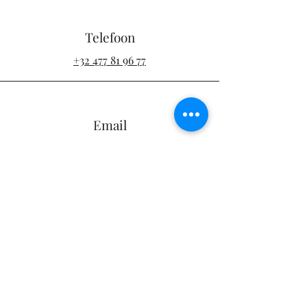
Telefoon
+32 477 81 96 77
Email
info@emmelhof.be
BTW: BE
0764.532.125
Connect